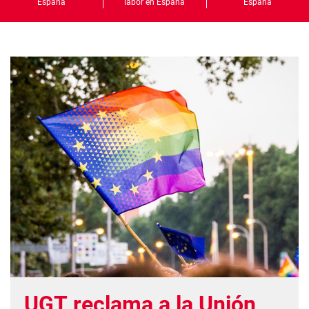
España
labor en España
España
UGT reclama a la Unión