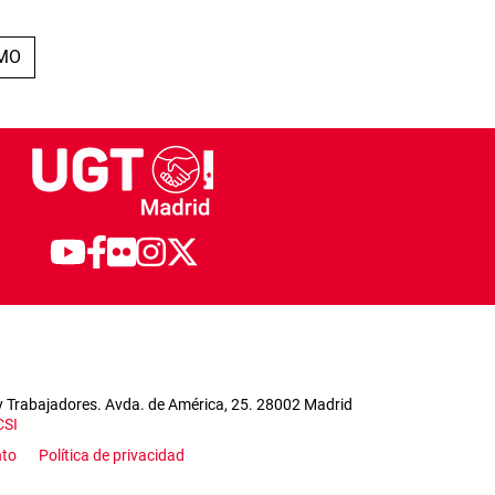
MA PÁGINA
IMO
y Trabajadores. Avda. de América, 25. 28002 Madrid
CSI
enu
nto
Política de privacidad