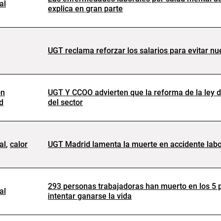
al
explica en gran parte
UGT reclama reforzar los salarios para evitar nue
on
UGT Y CCOO advierten que la reforma de la ley d
d
del sector
al
,
calor
UGT Madrid lamenta la muerte en accidente labo
293 personas trabajadoras han muerto en los 5 
al
intentar ganarse la vida