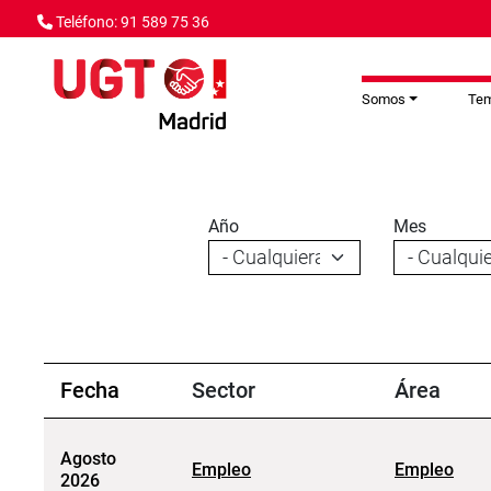
Pasar al contenido principal
Teléfono: 91 589 75 36
Somos
Te
Año
Mes
Fecha
Sector
Área
Agosto
Empleo
Empleo
2026