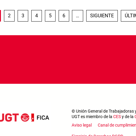
GINA ACTUAL
PÁGINA
PÁGINA
PÁGINA
PÁGINA
PÁGINA
SIGUIENTE PÁGINA
ÚLTI
2
3
4
5
6
…
SIGUIENTE
ÚLT
© Unión General de Trabajadoras 
UGT es miembro de la
CES
y de la
Footer m
Aviso legal
Canal de cumplimie