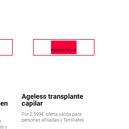
DESCUENTO UGT
Ageless transplante
pen
capilar
Por 2.599€, oferta válida para
personas afiliadas y familiares
a
es y