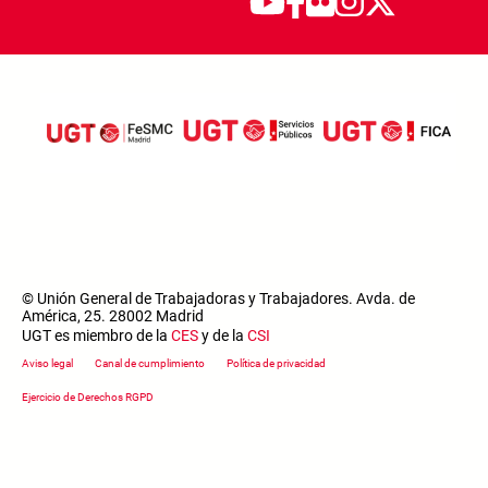
© Unión General de Trabajadoras y Trabajadores. Avda. de
América, 25. 28002 Madrid
UGT es miembro de la
CES
y de la
CSI
Footer menu
Aviso legal
Canal de cumplimiento
Política de privacidad
Ejercicio de Derechos RGPD