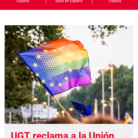
España
labor en España
España
UGT reclama a la Unión