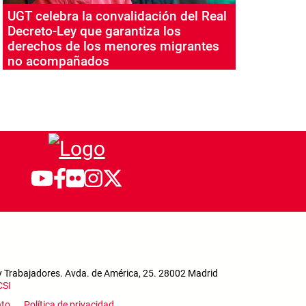
UGT celebra la convalidación del Real
Decreto-Ley que garantiza los
derechos de los menores migrantes
no acompañados
y Trabajadores. Avda. de América, 25. 28002 Madrid
CSI
nto
Política de privacidad