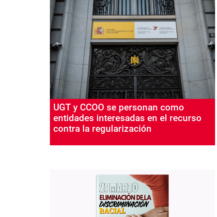
UGT y CCOO se personan como
entidades interesadas en el recurso
contra la regularización