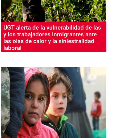
UGT alerta de la vulnerabilidad de las
y los trabajadores inmigrantes ante
las olas de calor y la siniestralidad
laboral