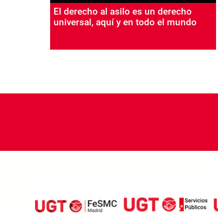
El derecho al asilo es un derecho
universal, aquí y en todo el mundo