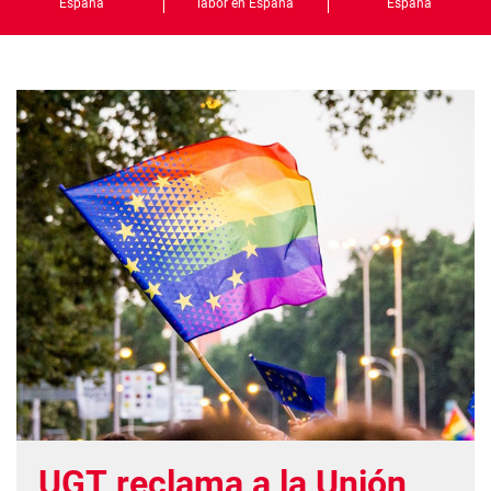
España
labor en España
España
UGT reclama a la Unión