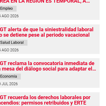
REA EN LA REGIÓN ES TEMPORAL, A
IEMPO PARCIAL Y DISCRIMINATORIO
Empleo
4 AGO 2026
GT alerta de que la siniestralidad laboral
o se detiene pese al periodo vacacional
Salud Laboral
4 AGO 2026
GT reclama la convocatoria inmediata de
a mesa del diálogo social para adaptar el
alario Mínimo Interprofesional a esta
Economía
ueva situación existente
0 JUL 2026
GT recuerda los derechos laborales por
ncendios: permisos retribuidos y ERTE