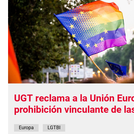
UGT reclama a la Unión Eur
prohibición vinculante de la
conversión
Europa
LGTBI