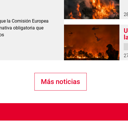
2
 que la Comisión Europea
ativa obligatoria que
U
os
l
2
Más noticias