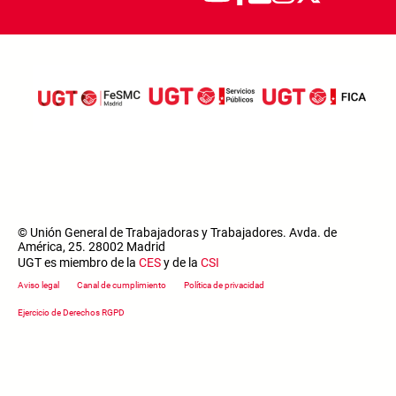
© Unión General de Trabajadoras y Trabajadores. Avda. de
América, 25. 28002 Madrid
UGT es miembro de la
CES
y de la
CSI
Footer menu
Aviso legal
Canal de cumplimiento
Política de privacidad
Ejercicio de Derechos RGPD