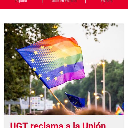
España
labor en España
España
UGT reclama a la Unión