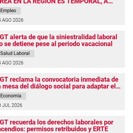
REA EN LA REGIÓN ES TEMPORAL, A
IEMPO PARCIAL Y DISCRIMINATORIO
Empleo
4 AGO 2026
GT alerta de que la siniestralidad laboral
o se detiene pese al periodo vacacional
Salud Laboral
4 AGO 2026
GT reclama la convocatoria inmediata de
a mesa del diálogo social para adaptar el
alario Mínimo Interprofesional a esta
Economía
ueva situación existente
0 JUL 2026
GT recuerda los derechos laborales por
ncendios: permisos retribuidos y ERTE