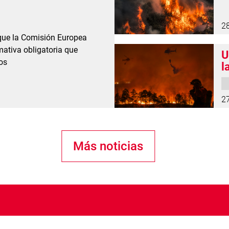
2
 que la Comisión Europea
ativa obligatoria que
U
os
l
2
Más noticias