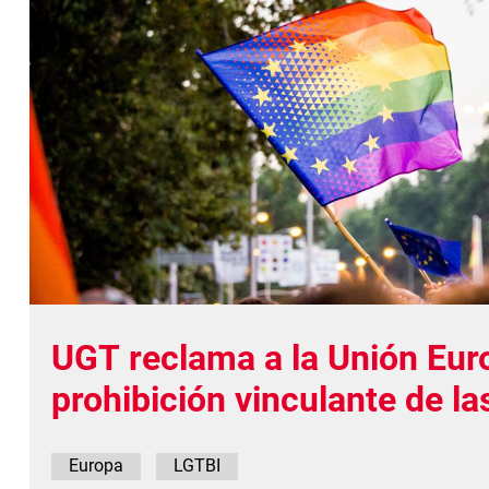
UGT reclama a la Unión Eur
prohibición vinculante de la
conversión
Europa
LGTBI