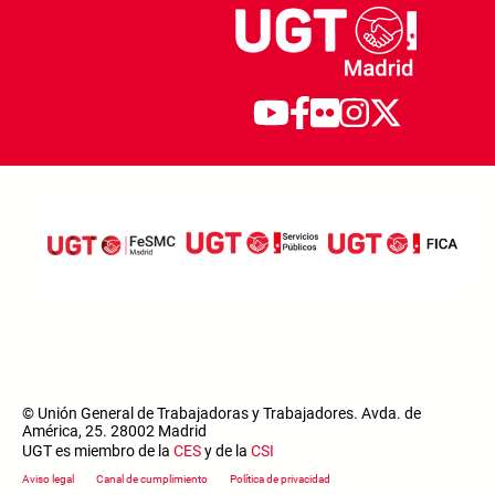
© Unión General de Trabajadoras y Trabajadores. Avda. de
América, 25. 28002 Madrid
UGT es miembro de la
CES
y de la
CSI
Footer menu
Aviso legal
Canal de cumplimiento
Política de privacidad