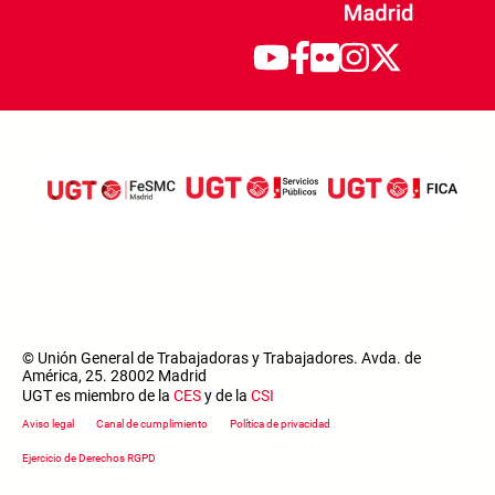
© Unión General de Trabajadoras y Trabajadores. Avda. de
América, 25. 28002 Madrid
UGT es miembro de la
CES
y de la
CSI
Footer menu
Aviso legal
Canal de cumplimiento
Política de privacidad
Ejercicio de Derechos RGPD