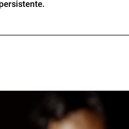
persistente.
p
gram