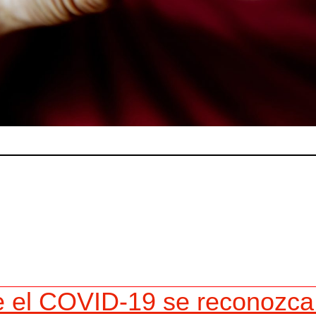
 el COVID-19 se reconozc