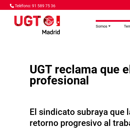
Pasar al contenido principal
Teléfono: 91 589 75 36
Somos
Te
UGT reclama que e
profesional
El sindicato subraya que
retorno progresivo al trab