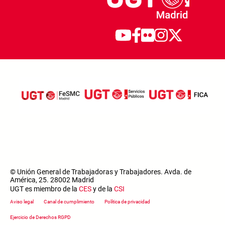
© Unión General de Trabajadoras y Trabajadores. Avda. de
América, 25. 28002 Madrid
UGT es miembro de la
CES
y de la
CSI
Footer menu
Aviso legal
Canal de cumplimiento
Política de privacidad
Ejercicio de Derechos RGPD