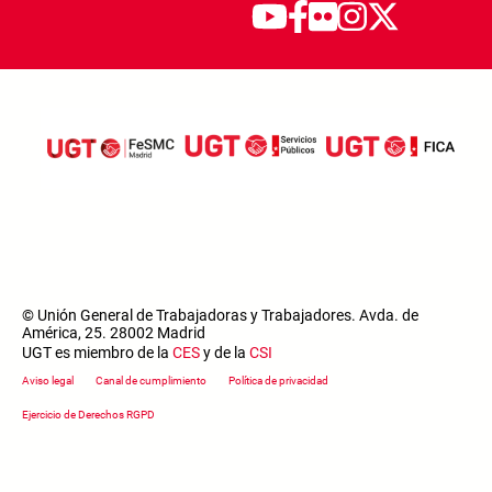
© Unión General de Trabajadoras y Trabajadores. Avda. de
América, 25. 28002 Madrid
UGT es miembro de la
CES
y de la
CSI
Footer menu
Aviso legal
Canal de cumplimiento
Política de privacidad
Ejercicio de Derechos RGPD