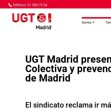
Pasar al contenido principal
Teléfono: 91 589 75 36
Somos
Te
UGT Madrid present
Colectiva y preven
de Madrid
El sindicato reclama ir má