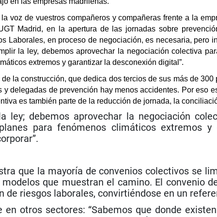
bajo en las empresas madrileñas.
s la voz de vuestros compañeros y compañeras frente a la empre
UGT Madrid, en la apertura de las jornadas sobre prevenció
s Laborales, en proceso de negociación, es necesaria, pero ins
lir la ley, debemos aprovechar la negociación colectiva para
imáticos extremos y garantizar la desconexión digital”.
e la construcción, que dedica dos tercios de sus más de 300 
y delegadas de prevención hay menos accidentes. Por eso est
tiva es también parte de la reducción de jornada, la conciliació
 ley; debemos aprovechar la negociación colec
, planes para fenómenos climáticos extremos y 
orporar”.
ra que la mayoría de convenios colectivos se limi
 modelos que muestran el camino. El convenio de
 de riesgos laborales, convirtiéndose en un refere
e en otros sectores: “Sabemos que donde existe