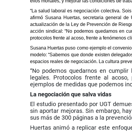
ellos mortales, y mejorar las condiciones de tra
“La salud laboral es negociación colectiva. Soi
afirmó Susana Huertas, secretaria general de 
actualización de la Ley de Prevención de Riesgo
acción sindical: “No podemos quedarnos en cump
protocolos frente al acoso, frente a fenómenos cl
Susana Huertas puso como ejemplo el convenio d
modelo: “Sabemos que donde existen delegados 
espacios reales de negociación. La cultura preven
“No podemos quedarnos en cumplir la
legales. Protocolos frente al acoso
ejemplos de medidas que podemos inc
La negociación que salva vidas
El estudio presentado por UGT demuest
sin aportar mejoras. Sin embargo, hay
sus más de 300 páginas a la prevención
Huertas animó a replicar este enfoqu