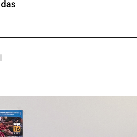
idas
p
gram