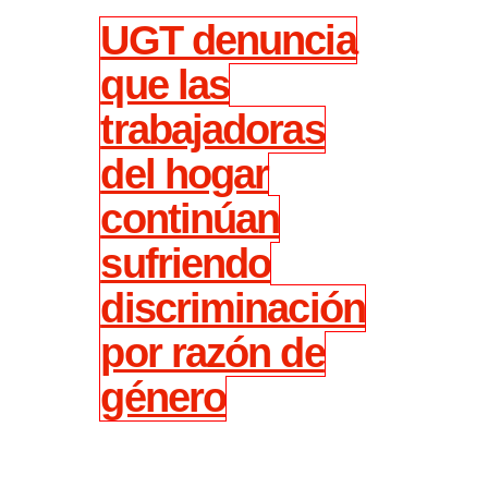
UGT denuncia
que las
trabajadoras
del hogar
continúan
sufriendo
discriminación
por razón de
género