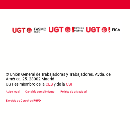
© Unión General de Trabajadoras y Trabajadores. Avda. de
América, 25. 28002 Madrid
UGT es miembro de la
CES
y de la
CSI
Footer menu
Aviso legal
Canal de cumplimiento
Política de privacidad
Ejercicio de Derechos RGPD