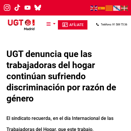
Pasar al contenido principal
AFÍLIATE
Teléfono: 91 589 75 36
UGT denuncia que las
trabajadoras del hogar
continúan sufriendo
discriminación por razón de
género
El sindicato recuerda, en el día Internacional de las
Trabajadoras del Hogar, que este trabajo,