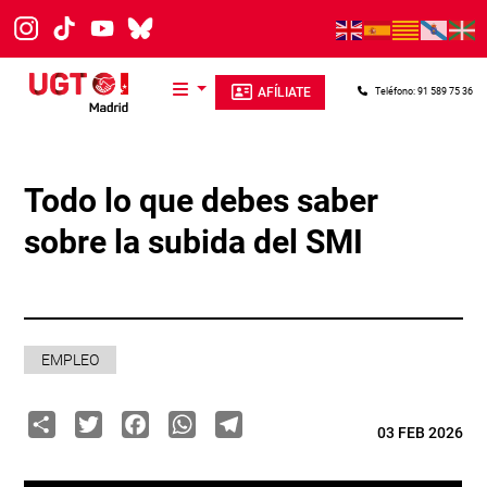
Pasar al contenido principal
AFÍLIATE
Teléfono: 91 589 75 36
Todo lo que debes saber
sobre la subida del SMI
EMPLEO
Share
Twitter
Facebook
WhatsApp
Telegram
03 FEB 2026