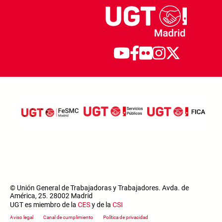
© Unión General de Trabajadoras y Trabajadores. Avda. de
América, 25. 28002 Madrid
UGT es miembro de la
CES
y de la
CSI
Footer menu
Aviso legal
Canal de cumplimiento
Política de privacidad