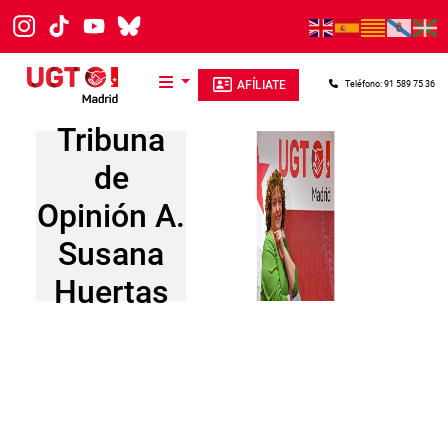
Pasar al contenido principal
AFÍLIATE
Teléfono: 91 589 75 36
Tribuna
de
Opinión A.
Susana
Huertas