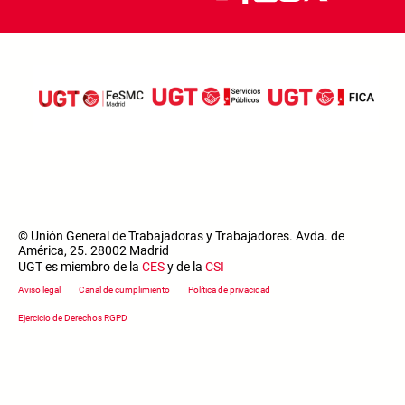
© Unión General de Trabajadoras y Trabajadores. Avda. de
América, 25. 28002 Madrid
UGT es miembro de la
CES
y de la
CSI
Footer menu
Aviso legal
Canal de cumplimiento
Política de privacidad
Ejercicio de Derechos RGPD