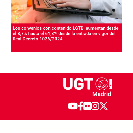
Los convenios con contenido LGTBI aumentan desde
el 8,7% hasta el 61,8% desde la entrada en vigor del
Real Decreto 1026/2024