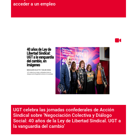
acceder a un empleo
UGT celebra las jornadas confederales de Acción
Sindical sobre ‘Negociación Colectiva y Diálogo
Social: 40 años de la Ley de Libertad Sindical. UGT a
la vanguardia del cambio’