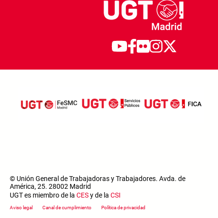
© Unión General de Trabajadoras y Trabajadores. Avda. de
América, 25. 28002 Madrid
UGT es miembro de la
CES
y de la
CSI
Footer menu
Aviso legal
Canal de cumplimiento
Política de privacidad