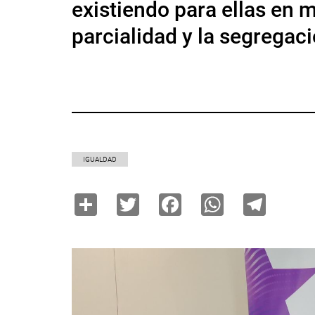
existiendo para ellas en m
parcialidad y la segregac
IGUALDAD
Share
Twitter
Facebook
WhatsAp
Tele