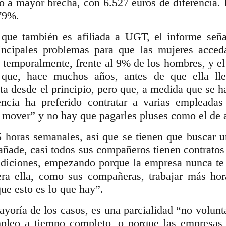
to a mayor brecha, con 6.527 euros de diferencia. 
,79%.
ue también es afiliada a UGT, el informe señal
rincipales problemas para que las mujeres acce
 temporalmente, frente al 9% de los hombres, y el
que, hace muchos años, antes de que ella lle
ta desde el principio, pero que, a medida que se 
ncia ha preferido contratar a varias empleadas
 mover” y no hay que pagarles pluses como el de 
horas semanales, así que se tienen que buscar un
añade, casi todos sus compañeros tienen contratos
ndiciones, empezando porque la empresa nunca te l
era ella, como sus compañeras, trabajar más hor
que esto es lo que hay”.
ayoría de los casos, es una parcialidad “no volunta
mpleo a tiempo completo, o porque las empresas 