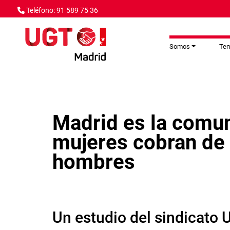
Pasar al contenido principal
Teléfono: 91 589 75 36
Somos
Te
Madrid es la comun
mujeres cobran de
hombres
Un estudio del sindicato 