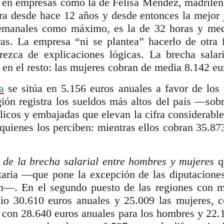
e en empresas como la de Felisa Méndez, madrile
a desde hace 12 años y desde entonces la mejor 
semanales como máximo, es la de 32 horas y media
oras. La empresa “ni se plantea” hacerlo de otra
rezca de explicaciones lógicas. La brecha salar
n el resto: las mujeres cobran de media 8.142 eu
a
se sitúa en 5.156 euros anuales a favor de los
ión registra los sueldos más altos del país ―so
licos y embajadas que elevan la cifra considerabl
quienes los perciben: mientras ellos cobran 35.87
s de la brecha salarial entre hombres y mujeres
qu
taria ―que pone la excepción de las diputacione
n―. En el segundo puesto de las regiones con ma
o 30.610 euros anuales y 25.009 las mujeres, co
, con 28.640 euros anuales para los hombres y 22.