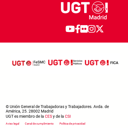
© Unión General de Trabajadoras y Trabajadores. Avda. de
América, 25. 28002 Madrid
UGT es miembro de la
CES
y de la
CSI
Footer menu
Aviso legal
Canal de cumplimiento
Política de privacidad