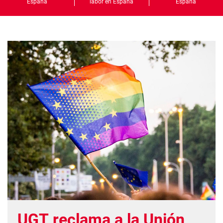
España
labor en España
España
UGT reclama a la Unión