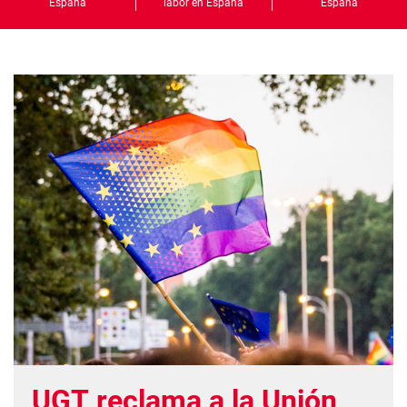
España
labor en España
España
UGT reclama a la Unión