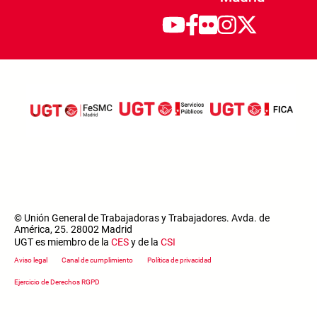
© Unión General de Trabajadoras y Trabajadores. Avda. de
América, 25. 28002 Madrid
UGT es miembro de la
CES
y de la
CSI
Footer menu
Aviso legal
Canal de cumplimiento
Política de privacidad
Ejercicio de Derechos RGPD