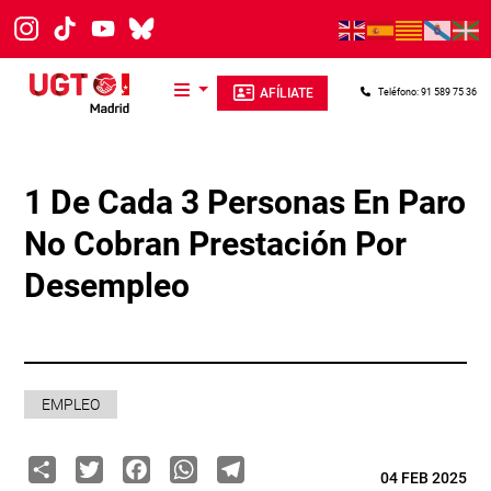
Pasar al contenido principal
AFÍLIATE
Teléfono: 91 589 75 36
1 De Cada 3 Personas En Paro
No Cobran Prestación Por
Desempleo
EMPLEO
Share
Twitter
Facebook
WhatsApp
Telegram
04 FEB 2025