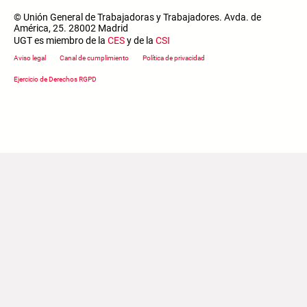
© Unión General de Trabajadoras y Trabajadores. Avda. de
América, 25. 28002 Madrid
UGT es miembro de la
CES
y de la
CSI
Footer menu
Aviso legal
Canal de cumplimiento
Política de privacidad
Ejercicio de Derechos RGPD