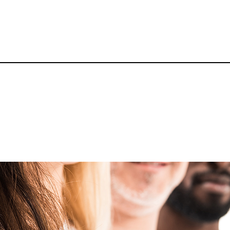
p
gram