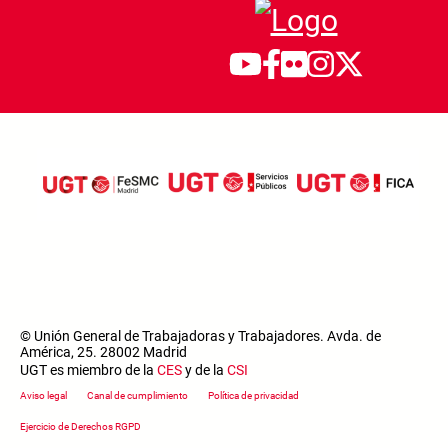
© Unión General de Trabajadoras y Trabajadores. Avda. de
América, 25. 28002 Madrid
UGT es miembro de la
CES
y de la
CSI
Footer menu
Aviso legal
Canal de cumplimiento
Política de privacidad
Ejercicio de Derechos RGPD