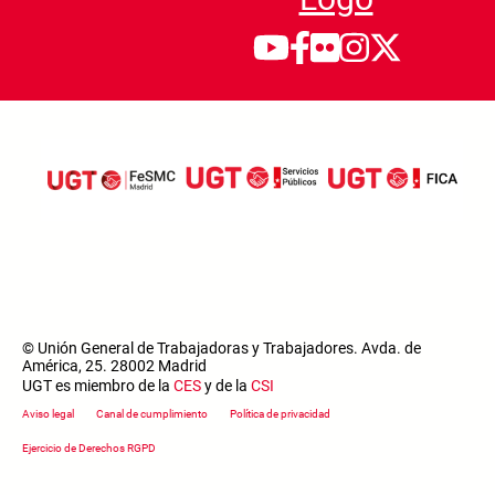
© Unión General de Trabajadoras y Trabajadores. Avda. de
América, 25. 28002 Madrid
UGT es miembro de la
CES
y de la
CSI
Footer menu
Aviso legal
Canal de cumplimiento
Política de privacidad
Ejercicio de Derechos RGPD