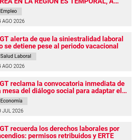
REA EN LA REGIÓN ES TEMPORAL, A
IEMPO PARCIAL Y DISCRIMINATORIO
Empleo
4 AGO 2026
GT alerta de que la siniestralidad laboral
o se detiene pese al periodo vacacional
Salud Laboral
4 AGO 2026
GT reclama la convocatoria inmediata de
a mesa del diálogo social para adaptar el
alario Mínimo Interprofesional a esta
Economía
ueva situación existente
0 JUL 2026
GT recuerda los derechos laborales por
ncendios: permisos retribuidos y ERTE