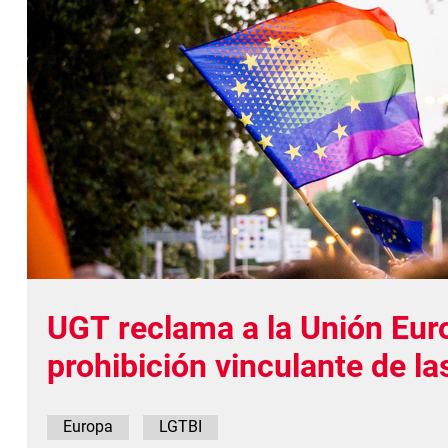
UGT reclama a la Unión Eur
prohibición vinculante de la
conversión
Europa
LGTBI