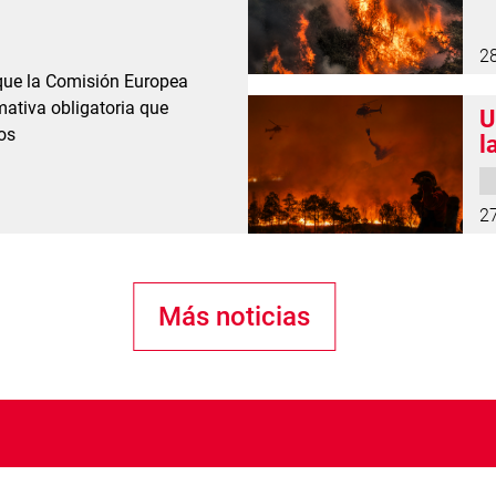
2
 que la Comisión Europea
ativa obligatoria que
U
os
l
2
Más noticias