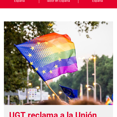
España
labor en España
España
UGT reclama a la Unión